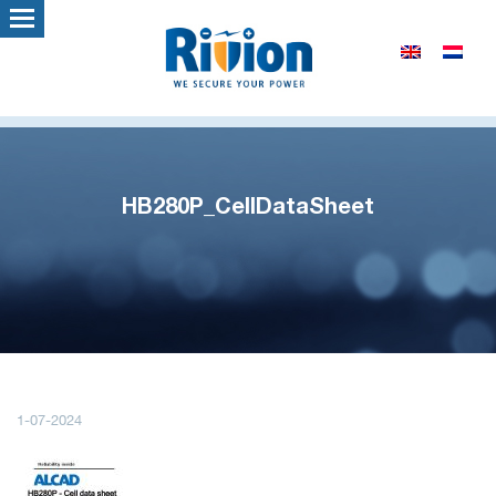
HB280P_CellDataSheet
1-07-2024