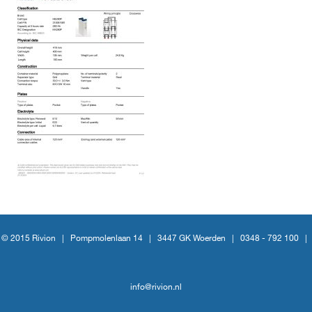
© 2015 Rivion |
Pompmolenlaan 14
|
3447 GK Woerden
|
0348 - 792 100
|
info@rivion.nl