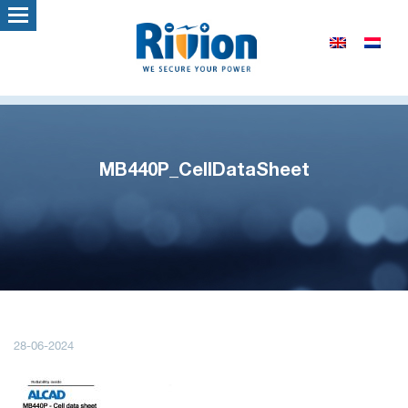
MB440P_CellDataSheet
28-06-2024