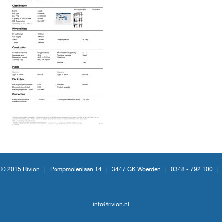
© 2015 Rivion |
Pompmolenlaan 14
|
3447 GK Woerden
|
0348 - 792 100
|
info@rivion.nl