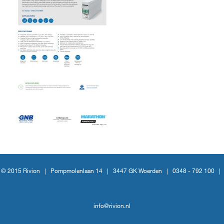
© 2015 Rivion |
Pompmolenlaan 14
|
3447 GK Woerden
|
0348 - 792 100
|
info@rivion.nl