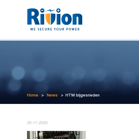
Home
>
News
>
HTM bijgesneden
20-11-2020