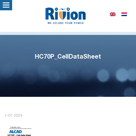
HC70P_CellDataSheet
1-07-2024