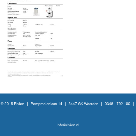
© 2015 Rivion |
Pompmolenlaan 14
|
3447 GK Woerden
|
0348 - 792 100
|
info@rivion.nl