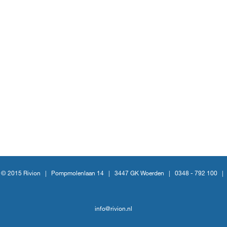
© 2015 Rivion |
Pompmolenlaan 14
|
3447 GK Woerden
|
0348 - 792 100
|
info@rivion.nl