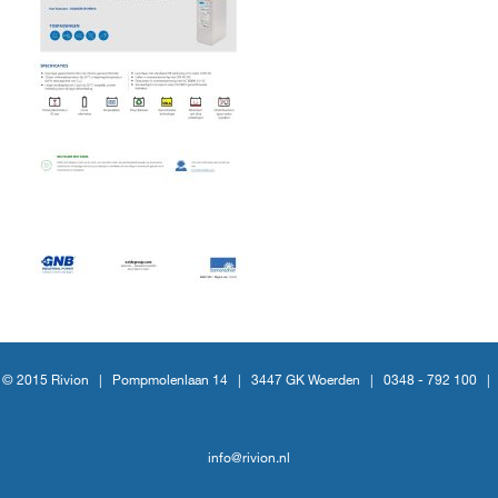
© 2015 Rivion |
Pompmolenlaan 14
|
3447 GK Woerden
|
0348 - 792 100
|
info@rivion.nl